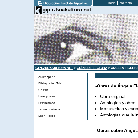
inicio
contacto
gipuzkoakultura.net
GIPUZKOAKULTURA.NET
>
GUÍAS DE LECTURA
> ÁNGELA FIGUERA
Aurkezpena
Bibliografia KMKn
-Obras de Ángela F
Galeria
Obra original
Haur poesia
Antologías y obras
Feminismoa
Manuscritos y cart
Teoria poetikoa
Antologías que la i
León Felipe
-Obras sobre Ángel